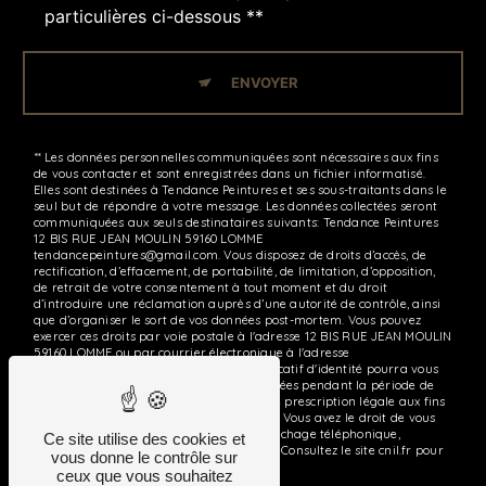
particulières ci-dessous **
ENVOYER
** Les données personnelles communiquées sont nécessaires aux fins
de vous contacter et sont enregistrées dans un fichier informatisé.
Elles sont destinées à Tendance Peintures et ses sous-traitants dans le
seul but de répondre à votre message. Les données collectées seront
communiquées aux seuls destinataires suivants: Tendance Peintures
12 BIS RUE JEAN MOULIN 59160 LOMME
tendancepeintures@gmail.com. Vous disposez de droits d’accès, de
rectification, d’effacement, de portabilité, de limitation, d’opposition,
de retrait de votre consentement à tout moment et du droit
d’introduire une réclamation auprès d’une autorité de contrôle, ainsi
que d’organiser le sort de vos données post-mortem. Vous pouvez
exercer ces droits par voie postale à l'adresse 12 BIS RUE JEAN MOULIN
59160 LOMME ou par courrier électronique à l'adresse
tendancepeintures@gmail.com. Un justificatif d'identité pourra vous
être demandé. Nous conservons vos données pendant la période de
prise de contact puis pendant la durée de prescription légale aux fins
probatoires et de gestion des contentieux. Vous avez le droit de vous
inscrire sur la liste d'opposition au démarchage téléphonique,
Ce site utilise des cookies et
disponible à cette adresse:
Bloctel.gouv.fr
. Consultez le site cnil.fr pour
vous donne le contrôle sur
plus d’informations sur vos droits.
ceux que vous souhaitez