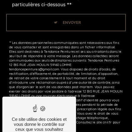
particulières ci-dessous **
ENVOYER
** Les données personnelles communiquées sont nécessaires aux fins
de vous contacter et sont enregistrées dans un fichier informatisé.
Elles sont destinées à Tendance Peintures et ses sous-traitants dans le
seul but de répondre à votre message. Les données collectées seront
communiquées aux seuls destinataires suivants: Tendance Peintures
12 BIS RUE JEAN MOULIN 59160 LOMME
tendancepeintures@gmail.com. Vous disposez de droits d’accès, de
rectification, d’effacement, de portabilité, de limitation, d’opposition,
de retrait de votre consentement à tout moment et du droit
d’introduire une réclamation auprès d’une autorité de contrôle, ainsi
que d’organiser le sort de vos données post-mortem. Vous pouvez
exercer ces droits par voie postale à l'adresse 12 BIS RUE JEAN MOULIN
59160 LOMME ou par courrier électronique à l'adresse
tendancepeintures@gmail.com. Un justificatif d'identité pourra vous
être demandé. Nous conservons vos données pendant la période de
prise de contact puis pendant la durée de prescription légale aux fins
probatoires et de gestion des contentieux. Vous avez le droit de vous
inscrire sur la liste d'opposition au démarchage téléphonique,
Ce site utilise des cookies et
disponible à cette adresse:
Bloctel.gouv.fr
. Consultez le site cnil.fr pour
vous donne le contrôle sur
plus d’informations sur vos droits.
ceux que vous souhaitez