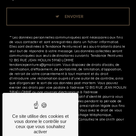
ENVOYER
** Les données personnelles communiquées sont nécessaires aux fins
de vous contacter et sont enregistrées dans un fichier informatisé.
Elles sont destinées à Tendance Peintures et ses sous-traitants dans le
seul but de répondre à votre message. Les données collectées seront
communiquées aux seuls destinataires suivants: Tendance Peintures
12 BIS RUE JEAN MOULIN 59160 LOMME
tendancepeintures@gmail.com. Vous disposez de droits d’accès, de
rectification, d’effacement, de portabilité, de limitation, d’opposition,
de retrait de votre consentement à tout moment et du droit
d’introduire une réclamation auprès d’une autorité de contrôle, ainsi
que d’organiser le sort de vos données post-mortem. Vous pouvez
exercer ces droits par voie postale à l'adresse 12 BIS RUE JEAN MOULIN
59160 LOMME ou par courrier électronique à l'adresse
tendancepeintures@gmail.com. Un justificatif d'identité pourra vous
être demandé. Nous conservons vos données pendant la période de
prise de contact puis pendant la durée de prescription légale aux fins
probatoires et de gestion des contentieux. Vous avez le droit de vous
inscrire sur la liste d'opposition au démarchage téléphonique,
Ce site utilise des cookies et
disponible à cette adresse:
Bloctel.gouv.fr
. Consultez le site cnil.fr pour
vous donne le contrôle sur
plus d’informations sur vos droits.
ceux que vous souhaitez
activer