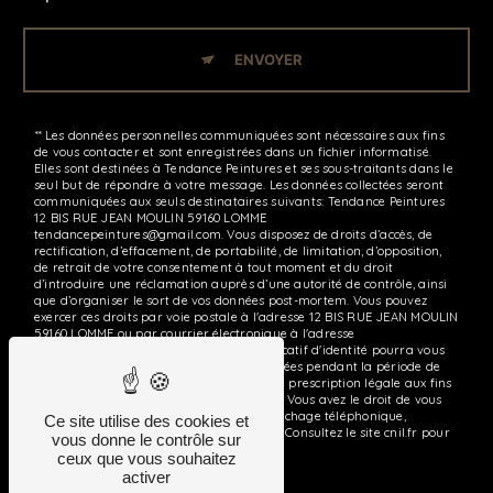
ENVOYER
** Les données personnelles communiquées sont nécessaires aux fins
de vous contacter et sont enregistrées dans un fichier informatisé.
Elles sont destinées à Tendance Peintures et ses sous-traitants dans le
seul but de répondre à votre message. Les données collectées seront
communiquées aux seuls destinataires suivants: Tendance Peintures
12 BIS RUE JEAN MOULIN 59160 LOMME
tendancepeintures@gmail.com. Vous disposez de droits d’accès, de
rectification, d’effacement, de portabilité, de limitation, d’opposition,
de retrait de votre consentement à tout moment et du droit
d’introduire une réclamation auprès d’une autorité de contrôle, ainsi
que d’organiser le sort de vos données post-mortem. Vous pouvez
exercer ces droits par voie postale à l'adresse 12 BIS RUE JEAN MOULIN
59160 LOMME ou par courrier électronique à l'adresse
tendancepeintures@gmail.com. Un justificatif d'identité pourra vous
être demandé. Nous conservons vos données pendant la période de
prise de contact puis pendant la durée de prescription légale aux fins
probatoires et de gestion des contentieux. Vous avez le droit de vous
inscrire sur la liste d'opposition au démarchage téléphonique,
Ce site utilise des cookies et
disponible à cette adresse:
Bloctel.gouv.fr
. Consultez le site cnil.fr pour
vous donne le contrôle sur
plus d’informations sur vos droits.
ceux que vous souhaitez
activer