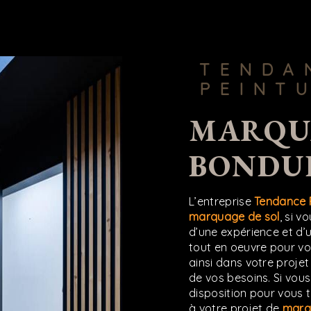
TENDANCE
PEINT
MARQUAGE DE SOL À
BONDU
L’entreprise
Tendance 
marquage de sol
, si v
d’une expérience et d’u
tout en oeuvre pour v
ainsi dans votre proje
de vos besoins. Si vou
disposition pour vous 
à votre projet de
marq