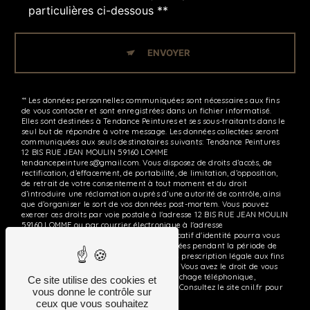
particulières ci-dessous **
ENVOYER
** Les données personnelles communiquées sont nécessaires aux fins
de vous contacter et sont enregistrées dans un fichier informatisé.
Elles sont destinées à Tendance Peintures et ses sous-traitants dans le
seul but de répondre à votre message. Les données collectées seront
communiquées aux seuls destinataires suivants: Tendance Peintures
12 BIS RUE JEAN MOULIN 59160 LOMME
tendancepeintures@gmail.com. Vous disposez de droits d’accès, de
rectification, d’effacement, de portabilité, de limitation, d’opposition,
de retrait de votre consentement à tout moment et du droit
d’introduire une réclamation auprès d’une autorité de contrôle, ainsi
que d’organiser le sort de vos données post-mortem. Vous pouvez
exercer ces droits par voie postale à l'adresse 12 BIS RUE JEAN MOULIN
59160 LOMME ou par courrier électronique à l'adresse
tendancepeintures@gmail.com. Un justificatif d'identité pourra vous
être demandé. Nous conservons vos données pendant la période de
prise de contact puis pendant la durée de prescription légale aux fins
probatoires et de gestion des contentieux. Vous avez le droit de vous
inscrire sur la liste d'opposition au démarchage téléphonique,
Ce site utilise des cookies et
disponible à cette adresse:
Bloctel.gouv.fr
. Consultez le site cnil.fr pour
vous donne le contrôle sur
plus d’informations sur vos droits.
ceux que vous souhaitez