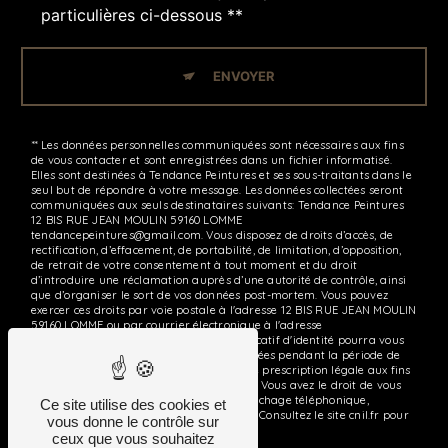
particulières ci-dessous **
ENVOYER
** Les données personnelles communiquées sont nécessaires aux fins
de vous contacter et sont enregistrées dans un fichier informatisé.
Elles sont destinées à Tendance Peintures et ses sous-traitants dans le
seul but de répondre à votre message. Les données collectées seront
communiquées aux seuls destinataires suivants: Tendance Peintures
12 BIS RUE JEAN MOULIN 59160 LOMME
tendancepeintures@gmail.com. Vous disposez de droits d’accès, de
rectification, d’effacement, de portabilité, de limitation, d’opposition,
de retrait de votre consentement à tout moment et du droit
d’introduire une réclamation auprès d’une autorité de contrôle, ainsi
que d’organiser le sort de vos données post-mortem. Vous pouvez
exercer ces droits par voie postale à l'adresse 12 BIS RUE JEAN MOULIN
59160 LOMME ou par courrier électronique à l'adresse
tendancepeintures@gmail.com. Un justificatif d'identité pourra vous
être demandé. Nous conservons vos données pendant la période de
prise de contact puis pendant la durée de prescription légale aux fins
probatoires et de gestion des contentieux. Vous avez le droit de vous
inscrire sur la liste d'opposition au démarchage téléphonique,
Ce site utilise des cookies et
disponible à cette adresse:
Bloctel.gouv.fr
. Consultez le site cnil.fr pour
vous donne le contrôle sur
plus d’informations sur vos droits.
ceux que vous souhaitez