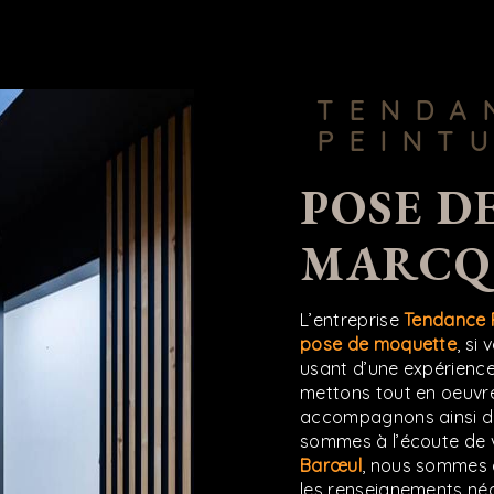
TENDANCE
PEINT
POSE DE MOQUETTE À
MARCQ
L’entreprise
Tendance 
pose de moquette
, si
usant d’une expérience 
mettons tout en oeuvre
accompagnons ainsi d
sommes à l’écoute de v
Barœul
, nous sommes à
les renseignements néc