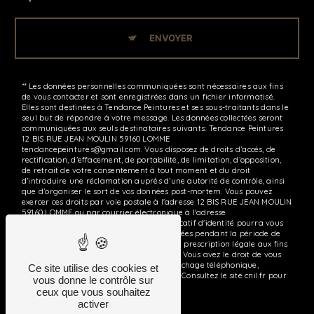
ENVOYER
** Les données personnelles communiquées sont nécessaires aux fins
de vous contacter et sont enregistrées dans un fichier informatisé.
Elles sont destinées à Tendance Peintures et ses sous-traitants dans le
seul but de répondre à votre message. Les données collectées seront
communiquées aux seuls destinataires suivants: Tendance Peintures
12 BIS RUE JEAN MOULIN 59160 LOMME
tendancepeintures@gmail.com. Vous disposez de droits d’accès, de
rectification, d’effacement, de portabilité, de limitation, d’opposition,
de retrait de votre consentement à tout moment et du droit
d’introduire une réclamation auprès d’une autorité de contrôle, ainsi
que d’organiser le sort de vos données post-mortem. Vous pouvez
exercer ces droits par voie postale à l'adresse 12 BIS RUE JEAN MOULIN
59160 LOMME ou par courrier électronique à l'adresse
tendancepeintures@gmail.com. Un justificatif d'identité pourra vous
être demandé. Nous conservons vos données pendant la période de
prise de contact puis pendant la durée de prescription légale aux fins
probatoires et de gestion des contentieux. Vous avez le droit de vous
inscrire sur la liste d'opposition au démarchage téléphonique,
Ce site utilise des cookies et
disponible à cette adresse:
Bloctel.gouv.fr
. Consultez le site cnil.fr pour
vous donne le contrôle sur
plus d’informations sur vos droits.
ceux que vous souhaitez
activer