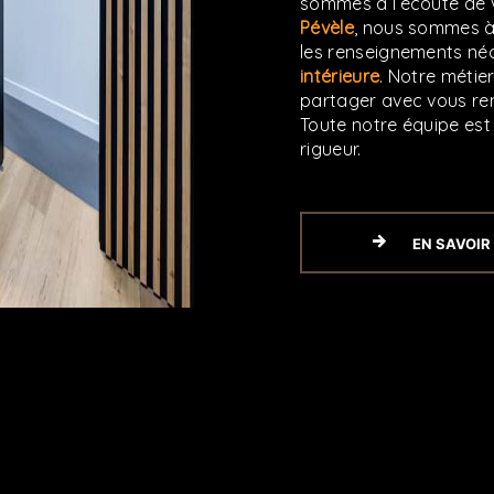
sommes à l’écoute de v
Pévèle
, nous sommes à
les renseignements néc
intérieure
. Notre métie
partager avec vous ren
Toute notre équipe est 
rigueur.
EN SAVOIR