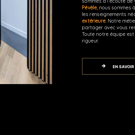
sommes à l’écoute de v
Pévèle
, nous sommes à
les renseignements néc
extérieure
. Notre métie
partager avec vous ren
Toute notre équipe est 
rigueur.
EN SAVOIR