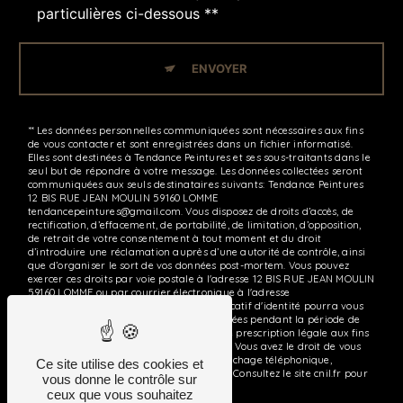
particulières ci-dessous **
ENVOYER
** Les données personnelles communiquées sont nécessaires aux fins
de vous contacter et sont enregistrées dans un fichier informatisé.
Elles sont destinées à Tendance Peintures et ses sous-traitants dans le
seul but de répondre à votre message. Les données collectées seront
communiquées aux seuls destinataires suivants: Tendance Peintures
12 BIS RUE JEAN MOULIN 59160 LOMME
tendancepeintures@gmail.com. Vous disposez de droits d’accès, de
rectification, d’effacement, de portabilité, de limitation, d’opposition,
de retrait de votre consentement à tout moment et du droit
d’introduire une réclamation auprès d’une autorité de contrôle, ainsi
que d’organiser le sort de vos données post-mortem. Vous pouvez
exercer ces droits par voie postale à l'adresse 12 BIS RUE JEAN MOULIN
59160 LOMME ou par courrier électronique à l'adresse
tendancepeintures@gmail.com. Un justificatif d'identité pourra vous
être demandé. Nous conservons vos données pendant la période de
prise de contact puis pendant la durée de prescription légale aux fins
probatoires et de gestion des contentieux. Vous avez le droit de vous
inscrire sur la liste d'opposition au démarchage téléphonique,
Ce site utilise des cookies et
disponible à cette adresse:
Bloctel.gouv.fr
. Consultez le site cnil.fr pour
vous donne le contrôle sur
plus d’informations sur vos droits.
ceux que vous souhaitez