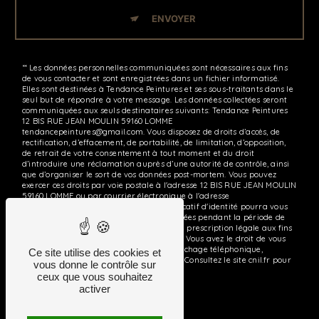
ENVOYER
** Les données personnelles communiquées sont nécessaires aux fins
de vous contacter et sont enregistrées dans un fichier informatisé.
Elles sont destinées à Tendance Peintures et ses sous-traitants dans le
seul but de répondre à votre message. Les données collectées seront
communiquées aux seuls destinataires suivants: Tendance Peintures
12 BIS RUE JEAN MOULIN 59160 LOMME
tendancepeintures@gmail.com. Vous disposez de droits d’accès, de
rectification, d’effacement, de portabilité, de limitation, d’opposition,
de retrait de votre consentement à tout moment et du droit
d’introduire une réclamation auprès d’une autorité de contrôle, ainsi
que d’organiser le sort de vos données post-mortem. Vous pouvez
exercer ces droits par voie postale à l'adresse 12 BIS RUE JEAN MOULIN
59160 LOMME ou par courrier électronique à l'adresse
tendancepeintures@gmail.com. Un justificatif d'identité pourra vous
être demandé. Nous conservons vos données pendant la période de
prise de contact puis pendant la durée de prescription légale aux fins
probatoires et de gestion des contentieux. Vous avez le droit de vous
inscrire sur la liste d'opposition au démarchage téléphonique,
Ce site utilise des cookies et
disponible à cette adresse:
Bloctel.gouv.fr
. Consultez le site cnil.fr pour
vous donne le contrôle sur
plus d’informations sur vos droits.
ceux que vous souhaitez
activer