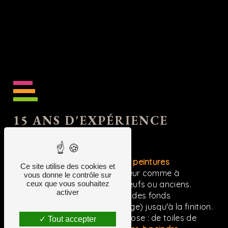
15 ANS D'EXPÉRIENCE
À VOTRE SERVICE
Notre métier
: L'application de
peintures
Ce site utilise des cookies et
lisses
ou
structurées
, à l'intérieur comme à
vous donne le contrôle sur
ceux que vous souhaitez
l'extérieur. Sur des supports neufs ou anciens.
activer
Nous assurons la préparation des fonds
(rebouchage, lissage, enduisage) jusqu'à la finition.
Nous réalisons également la pose : de toiles de
Tout accepter