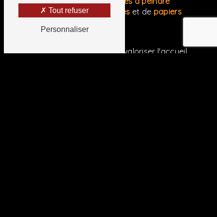
verre extra lisses ou
structurées à peindre
Tout refuser
de
revêtements de sols souples
et de
papiers
peints
.
Personnaliser
Notre rôle :
- Sublimer votre habitation et valoriser l'accueil
dans vos locaux professionnels
- Vous conseiller dans votre choix de décoration
- Répondre à vos besoins dans les plus brefs délais
:
* Remise du devis dans la semaine
- Vous garantir une prestation haut de gamme :
* Un fini parfait
* Un chantier toujours propre
* Un choix de produits pertinent
CONTACTEZ-NOUS